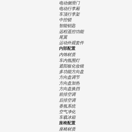
电动侧滑门
电动行李厢
车顶行李架
中控锁
智能钥匙
远程遥控功能
尾翼
运动外观套件
内部配置
内饰材质
车内氛围灯
遮阳板化妆镜
多功能方向盘
方向盘调节
方向盘加热
方向盘换挡
前排空调
后排空调
香氛系统
空气净化
车载冰箱
座椅配置
座椅材质