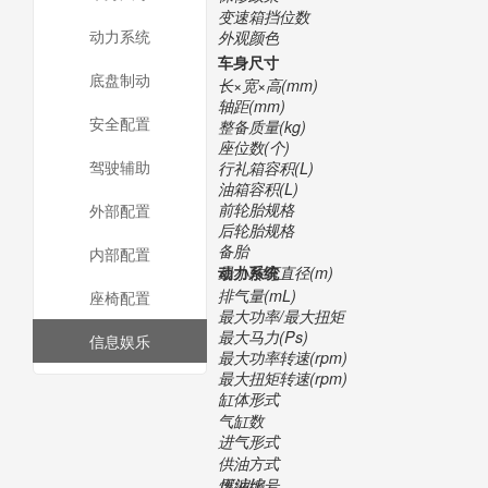
变速箱挡位数
动力系统
外观颜色
车身尺寸
底盘制动
长×宽×高(mm)
轴距(mm)
安全配置
整备质量(kg)
座位数(个)
驾驶辅助
行礼箱容积(L)
油箱容积(L)
前轮胎规格
外部配置
后轮胎规格
备胎
内部配置
最小转弯直径(m)
动力系统
排气量(mL)
座椅配置
最大功率/最大扭矩
最大马力(Ps)
信息娱乐
最大功率转速(rpm)
最大扭矩转速(rpm)
缸体形式
气缸数
进气形式
供油方式
压缩比
燃油编号