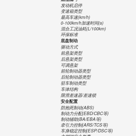
发动机启停
变速箱类型
最高车速(km/h)
0-100km/h加速时间(s)
混合工况油耗(L/100km)
环保标准
底盘制动
驱动方式
前悬架类型
后悬架类型
可调悬架
前轮制动器类型
后轮制动器类型
驻车制动类型
车体结构
限滑差速器/差速锁
安全配置
防抱死制动(ABS)
制动力分配(EBD/CBC等)
制动辅助(BA/EBA等)
牵引力控制(ARS/TCS等)
车身稳定控制(ESP/DSC等)