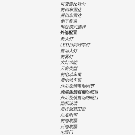
可变齿比转向
前倒车雷达
后倒车雷达
倒车影像
驾驶模式选择
外部配置
前大灯
LED日间行车灯
自动大灯
前雾灯
大灯功能
天窗类型
前电动车窗
后电动车窗
外后视镜电动调节
内后视镜自动防眩目
流媒体后视镜
外后视镜自动防眩目
隐私玻璃
后排侧遮阳帘
后遮阳帘
前雨刷器
后雨刷器
电吸门