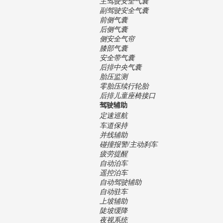
主驾驶安全气囊
副驾驶安全气囊
前侧气囊
后侧气囊
侧安全气帘
膝部气囊
安全带气囊
后排中央气囊
胎压监测
零胎压续行轮胎
后排儿童座椅接口
驾驶辅助
定速巡航
车道保持
并线辅助
碰撞报警/主动刹车
疲劳提醒
自动泊车
遥控泊车
自动驾驶辅助
自动驻车
上坡辅助
陡坡缓降
夜视系统