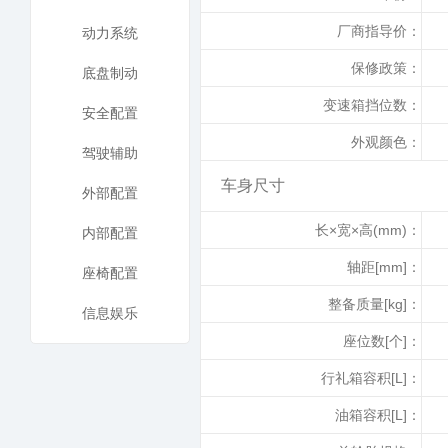
厂商指导价：
动力系统
保修政策：
底盘制动
变速箱挡位数：
安全配置
外观颜色：
驾驶辅助
车身尺寸
外部配置
长×宽×高(mm)：
内部配置
轴距[mm]：
座椅配置
整备质量[kg]：
信息娱乐
座位数[个]：
行礼箱容积[L]：
油箱容积[L]：