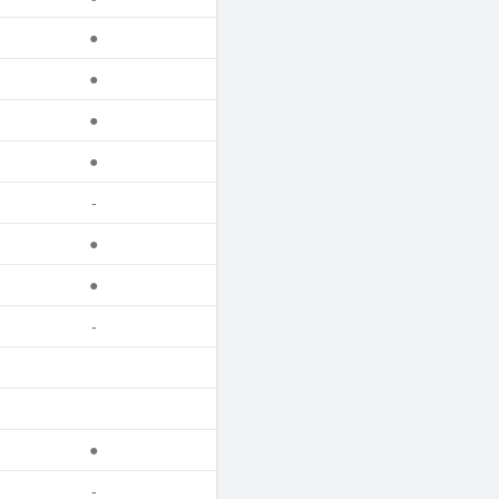
●
●
●
●
-
●
●
-
●
-