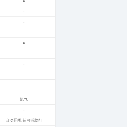
●
-
-
●
-
氙气
-
自动开闭,转向辅助灯