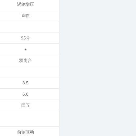
涡轮增压
直喷
95号
●
双离合
8.5
6.8
国五
前轮驱动