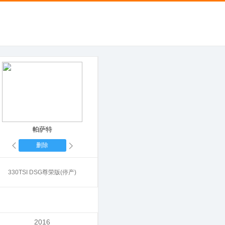
帕萨特
删除
330TSI DSG尊荣版(停产)
2016