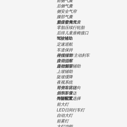
前侧气囊
后侧气囊
侧安全气帘
膝部气囊
安全带气囊
后排中央气囊
胎压监测
零胎压续行轮胎
后排儿童座椅接口
驾驶辅助
定速巡航
车道保持
并线辅助
碰撞报警/主动刹车
疲劳提醒
自动泊车
遥控泊车
自动驾驶辅助
自动驻车
上坡辅助
陡坡缓降
夜视系统
可变齿比转向
前倒车雷达
后倒车雷达
倒车影像
驾驶模式选择
外部配置
前大灯
LED日间行车灯
自动大灯
前雾灯
大灯功能