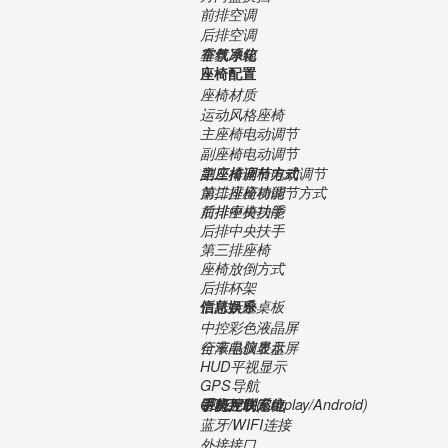
前排空调
后排空调
香氛系统
空气净化
车载冰箱
座椅配置
座椅材质
运动风格座椅
主座椅电动调节
副座椅电动调节
主座椅调节方式
副座椅调节方式
第二排座椅电动调节
第二排座椅调节方式
前排座椅功能
后排座椅功能
前排中央扶手
后排中央扶手
第三排座椅
座椅放倒方式
后排杯架
后排折叠桌板
信息娱乐
中控彩色液晶屏
全液晶仪表盘
行车电脑显示屏
HUD平视显示
GPS导航
智能互联定位
语音控制
手机互联(Carplay/Android)
手机无线充电
手势控制系统
CD/DVD
蓝牙/WIFI连接
外接接口