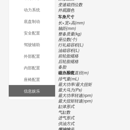
变速箱挡位数
动力系统
外观颜色
车身尺寸
底盘制动
长×宽×高(mm)
轴距(mm)
安全配置
整备质量(kg)
座位数(个)
驾驶辅助
行礼箱容积(L)
油箱容积(L)
前轮胎规格
外部配置
后轮胎规格
备胎
内部配置
最小转弯直径(m)
动力系统
排气量(mL)
座椅配置
最大功率/最大扭矩
最大马力(Ps)
信息娱乐
最大功率转速(rpm)
最大扭矩转速(rpm)
缸体形式
气缸数
进气形式
供油方式
压缩比
燃油编号