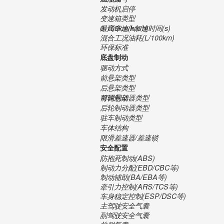
发动机启停
变速箱类型
最高车速(km/h)
0-100km/h加速时间(s)
混合工况油耗(L/100km)
环保标准
底盘制动
驱动方式
前悬架类型
后悬架类型
可调悬架
前轮制动器类型
后轮制动器类型
驻车制动类型
车体结构
限滑差速器/差速锁
安全配置
防抱死制动(ABS)
制动力分配(EBD/CBC等)
制动辅助(BA/EBA等)
牵引力控制(ARS/TCS等)
车身稳定控制(ESP/DSC等)
主驾驶安全气囊
副驾驶安全气囊