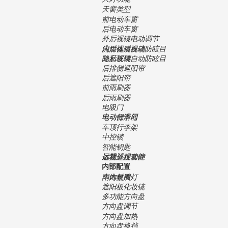
天窗类型
前电动车窗
后电动车窗
外后视镜电动调节
内后视镜自动防眩目
流媒体后视镜
外后视镜自动防眩目
隐私玻璃
后排侧遮阳帘
后遮阳帘
前雨刷器
后雨刷器
电吸门
电动侧滑门
电动行李厢
车顶行李架
中控锁
智能钥匙
远程遥控功能
尾翼
运动外观套件
内部配置
内饰材质
车内氛围灯
遮阳板化妆镜
多功能方向盘
方向盘调节
方向盘加热
方向盘换挡