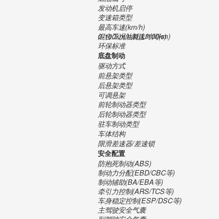
发动机启停
变速箱类型
最高车速(km/h)
0-100km/h加速时间(s)
混合工况油耗(L/100km)
环保标准
底盘制动
驱动方式
前悬架类型
后悬架类型
可调悬架
前轮制动器类型
后轮制动器类型
驻车制动类型
车体结构
限滑差速器/差速锁
安全配置
防抱死制动(ABS)
制动力分配(EBD/CBC等)
制动辅助(BA/EBA等)
牵引力控制(ARS/TCS等)
车身稳定控制(ESP/DSC等)
主驾驶安全气囊
副驾驶安全气囊