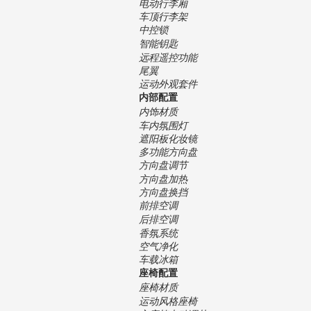
电动行李厢
车顶行李架
中控锁
智能钥匙
远程遥控功能
尾翼
运动外观套件
内部配置
内饰材质
车内氛围灯
遮阳板化妆镜
多功能方向盘
方向盘调节
方向盘加热
方向盘换挡
前排空调
后排空调
香氛系统
空气净化
车载冰箱
座椅配置
座椅材质
运动风格座椅