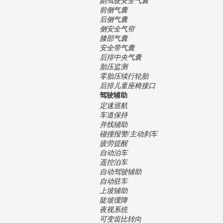
前侧气囊
后侧气囊
侧安全气帘
膝部气囊
安全带气囊
后排中央气囊
胎压监测
零胎压续行轮胎
后排儿童座椅接口
驾驶辅助
定速巡航
车道保持
并线辅助
碰撞报警/主动刹车
疲劳提醒
自动泊车
遥控泊车
自动驾驶辅助
自动驻车
上坡辅助
陡坡缓降
夜视系统
可变齿比转向