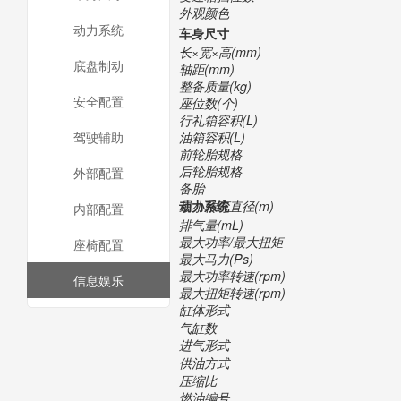
外观颜色
动力系统
车身尺寸
长×宽×高(mm)
底盘制动
轴距(mm)
整备质量(kg)
安全配置
座位数(个)
行礼箱容积(L)
油箱容积(L)
驾驶辅助
前轮胎规格
后轮胎规格
外部配置
备胎
最小转弯直径(m)
动力系统
内部配置
排气量(mL)
最大功率/最大扭矩
座椅配置
最大马力(Ps)
最大功率转速(rpm)
信息娱乐
最大扭矩转速(rpm)
缸体形式
气缸数
进气形式
供油方式
压缩比
燃油编号