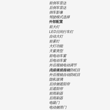
前倒车雷达
后倒车雷达
倒车影像
驾驶模式选择
外部配置
前大灯
LED日间行车灯
自动大灯
前雾灯
大灯功能
天窗类型
前电动车窗
后电动车窗
外后视镜电动调节
内后视镜自动防眩目
流媒体后视镜
外后视镜自动防眩目
隐私玻璃
后排侧遮阳帘
后遮阳帘
前雨刷器
后雨刷器
电吸门
电动侧滑门