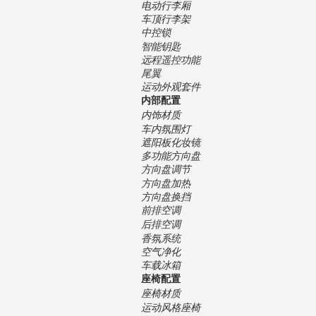
电动行李厢
车顶行李架
中控锁
智能钥匙
远程遥控功能
尾翼
运动外观套件
内部配置
内饰材质
车内氛围灯
遮阳板化妆镜
多功能方向盘
方向盘调节
方向盘加热
方向盘换挡
前排空调
后排空调
香氛系统
空气净化
车载冰箱
座椅配置
座椅材质
运动风格座椅