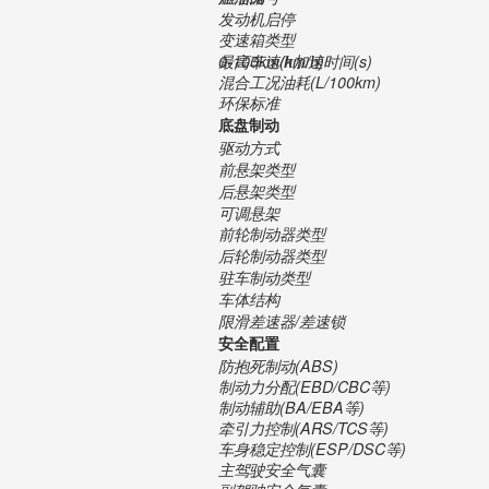
发动机启停
变速箱类型
最高车速(km/h)
0-100km/h加速时间(s)
混合工况油耗(L/100km)
环保标准
底盘制动
驱动方式
前悬架类型
后悬架类型
可调悬架
前轮制动器类型
后轮制动器类型
驻车制动类型
车体结构
限滑差速器/差速锁
安全配置
防抱死制动(ABS)
制动力分配(EBD/CBC等)
制动辅助(BA/EBA等)
牵引力控制(ARS/TCS等)
车身稳定控制(ESP/DSC等)
主驾驶安全气囊