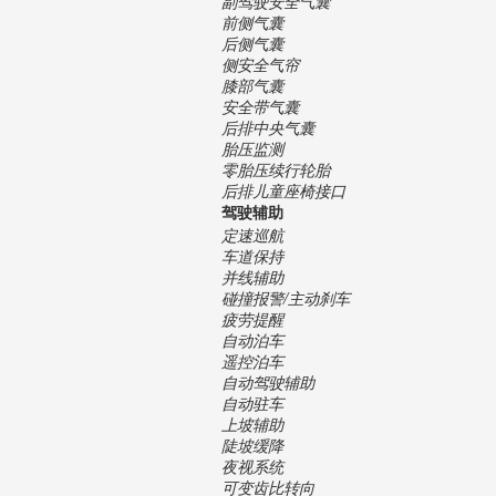
副驾驶安全气囊
前侧气囊
后侧气囊
侧安全气帘
膝部气囊
安全带气囊
后排中央气囊
胎压监测
零胎压续行轮胎
后排儿童座椅接口
驾驶辅助
定速巡航
车道保持
并线辅助
碰撞报警/主动刹车
疲劳提醒
自动泊车
遥控泊车
自动驾驶辅助
自动驻车
上坡辅助
陡坡缓降
夜视系统
可变齿比转向