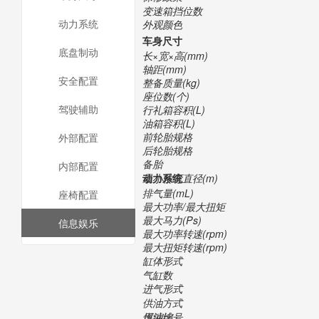
变速箱挡位数
动力系统
外观颜色
车身尺寸
底盘制动
长×宽×高(mm)
轴距(mm)
安全配置
整备质量(kg)
座位数(个)
驾驶辅助
行礼箱容积(L)
油箱容积(L)
前轮胎规格
外部配置
后轮胎规格
备胎
内部配置
最小转弯直径(m)
动力系统
排气量(mL)
座椅配置
最大功率/最大扭矩
最大马力(Ps)
信息娱乐
最大功率转速(rpm)
最大扭矩转速(rpm)
缸体形式
气缸数
进气形式
供油方式
压缩比
燃油编号