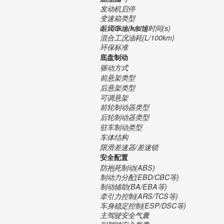
发动机启停
变速箱类型
最高车速(km/h)
0-100km/h加速时间(s)
混合工况油耗(L/100km)
环保标准
底盘制动
驱动方式
前悬架类型
后悬架类型
可调悬架
前轮制动器类型
后轮制动器类型
驻车制动类型
车体结构
限滑差速器/差速锁
安全配置
防抱死制动(ABS)
制动力分配(EBD/CBC等)
制动辅助(BA/EBA等)
牵引力控制(ARS/TCS等)
车身稳定控制(ESP/DSC等)
主驾驶安全气囊