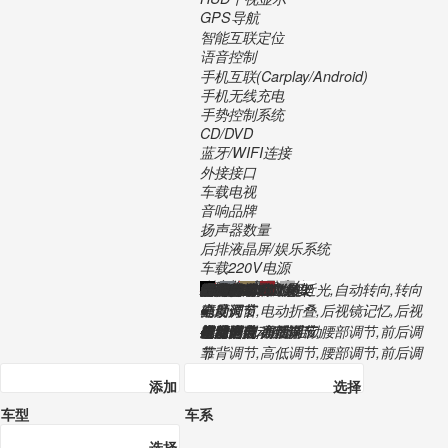
GPS导航
智能互联定位
语音控制
手机互联(Carplay/Android)
手机无线充电
手势控制系统
CD/DVD
蓝牙/WIFI连接
外接接口
车载电视
音响品牌
扬声器数量
后排液晶屏/娱乐系统
车载220V电源
2019年
在产
28.29万
3年或10万公里
7
获取底价
4933*1836*1469
2871
1595
5
521
66
235/45 R18
235/45 R18
非全尺寸
1984
162kW/350N.m
220
4500-6200
1500-4400
直列
4
涡轮增压
混合喷射
95号
●
双离合
7.4
6.7
国六
前轮驱动
麦弗逊式独立悬架
多连杆式独立悬架
-
通风盘
盘式
电子驻车
电子驻车
承载式
●
●
●
●
●
●
●
●
●
●
●
-
-
●
-
●
ACC自适应巡航
●
●
●
●
●
-
-
●
●
-
-
-
●
●
360度全景摄像
●
LED
●
自动开闭,自动远近光,自动转向,转向
辅助灯
●
高度调节
全景天窗
●
●
电动调节,电动折叠,后视镜记忆,后视
镜加热
●
●
-
●
●
感应雨刷
-
-
-
电动开合,自动感应
-
遥控中控
智能进入,-钥匙启动
-
-
-
塑料
●
●
●
上下调节,前后调节
●
●
双温区自动空调
自动空调
-
●
-
皮质
-
带记忆电动调节
电动调节
靠背调节,高低调节,腰部调节,前后调
节
靠背调节,高低调节,腰部调节,前后调
节
-
-
加热,通风,按摩
加热
●
●
-
按比例放倒
●
-
触控式液晶屏
●
●
●
GPS导航
-
语音控制
CarPlay,CarLife
●
-
-
蓝牙
USB
-
Dynaudio
9-12
-
-
添加
选择
车型
车系
选择