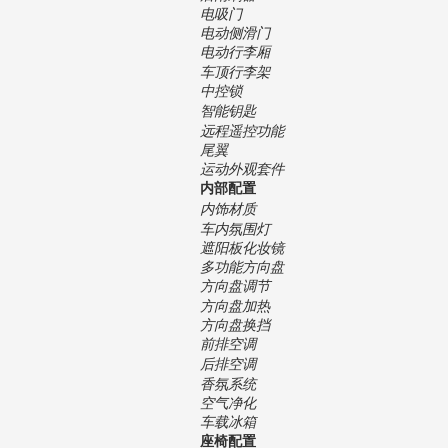
电吸门
电动侧滑门
电动行李厢
车顶行李架
中控锁
智能钥匙
远程遥控功能
尾翼
运动外观套件
内部配置
内饰材质
车内氛围灯
遮阳板化妆镜
多功能方向盘
方向盘调节
方向盘加热
方向盘换挡
前排空调
后排空调
香氛系统
空气净化
车载冰箱
座椅配置