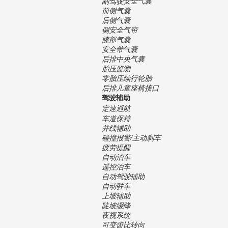
副驾驶安全气囊
前侧气囊
后侧气囊
侧安全气帘
膝部气囊
安全带气囊
后排中央气囊
胎压监测
零胎压续行轮胎
后排儿童座椅接口
驾驶辅助
定速巡航
车道保持
并线辅助
碰撞报警/主动刹车
疲劳提醒
自动泊车
遥控泊车
自动驾驶辅助
自动驻车
上坡辅助
陡坡缓降
夜视系统
可变齿比转向