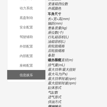
变速箱挡位数
动力系统
外观颜色
车身尺寸
底盘制动
长×宽×高(mm)
轴距(mm)
安全配置
整备质量(kg)
座位数(个)
驾驶辅助
行礼箱容积(L)
油箱容积(L)
前轮胎规格
外部配置
后轮胎规格
备胎
内部配置
最小转弯直径(m)
动力系统
排气量(mL)
座椅配置
最大功率/最大扭矩
最大马力(Ps)
信息娱乐
最大功率转速(rpm)
最大扭矩转速(rpm)
缸体形式
气缸数
进气形式
供油方式
压缩比
燃油编号