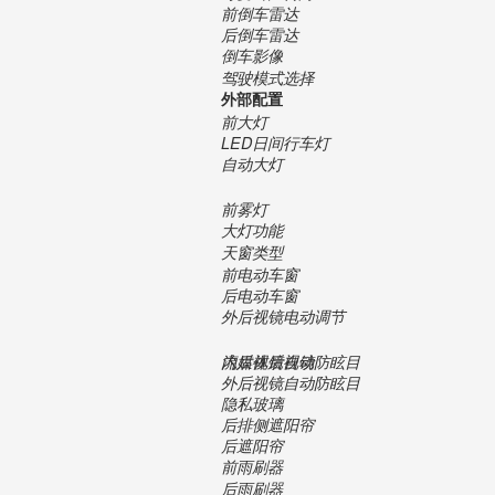
前倒车雷达
后倒车雷达
倒车影像
驾驶模式选择
外部配置
前大灯
LED日间行车灯
自动大灯
前雾灯
大灯功能
天窗类型
前电动车窗
后电动车窗
外后视镜电动调节
内后视镜自动防眩目
流媒体后视镜
外后视镜自动防眩目
隐私玻璃
后排侧遮阳帘
后遮阳帘
前雨刷器
后雨刷器