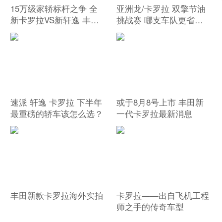
15万级家轿标杆之争 全
亚洲龙/卡罗拉 双擎节油
新卡罗拉VS新轩逸 丰田
挑战赛 哪支车队更省油
竟然碾压式胜出
呢？
速派 轩逸 卡罗拉 下半年
或于8月8号上市 丰田新
最重磅的轿车该怎么选？
一代卡罗拉最新消息
丰田新款卡罗拉海外实拍
卡罗拉——出自飞机工程
师之手的传奇车型