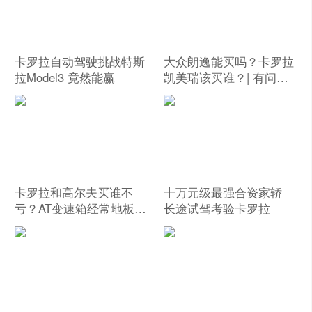
卡罗拉自动驾驶挑战特斯
大众朗逸能买吗？卡罗拉
拉Model3 竟然能赢
凯美瑞该买谁？| 有问必
答
卡罗拉和高尔夫买谁不
十万元级最强合资家轿
亏？AT变速箱经常地板油
长途试驾考验卡罗拉
会坏吗？