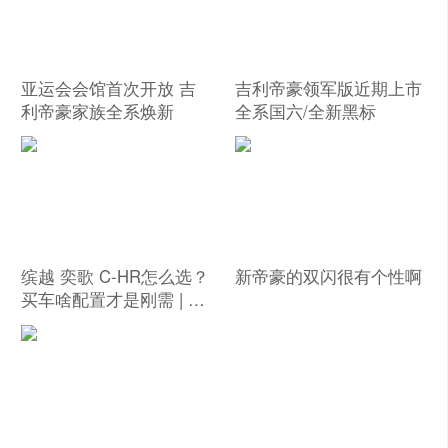
亚运会会馆首次开放 吉
吉利帝豪领军版近期上市
利帝豪家族全系焕新
全系国六/全新黑标
缤越 奕歌 C-HR怎么选？
新帝豪的双闪很有个性啊
买车啥配置才是刚需 | 有
问必答