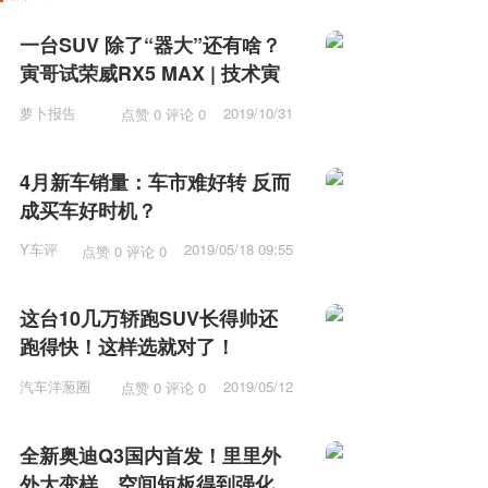
一台SUV 除了“器大”还有啥？
寅哥试荣威RX5 MAX | 技术寅
萝卜报告
2019/10/31
点赞 0 评论 0
10:31
4月新车销量：车市难好转 反而
成买车好时机？
Y车评
2019/05/18 09:55
点赞 0 评论 0
这台10几万轿跑SUV长得帅还
跑得快！这样选就对了！
汽车洋葱圈
2019/05/12
点赞 0 评论 0
15:53
全新奥迪Q3国内首发！里里外
外大变样，空间短板得到强化