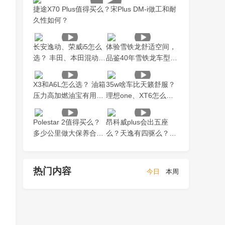
捷途X70 Plus值得买么？宋Plus DM-i做工和耐
久性如何？
长安逸动、荣威i5怎么
体验雪铁龙舒适空间，
选？ 丰田、本田混动哪
品鉴40年雪铁龙车型变
家强？
迁
X3和A6L怎么选？ 油箱
35w啥车比天籁舒服？
压力高加燃油宝有用
理想one、XT6怎么
么？ A6L和Q5L怎么
选？AT、CVT、双离合
选？
哪个好
Polestar 2值得买么？
昂科威plus会出五座
多少公里做大保养合
么？天逸有四驱么？女
适？
生颜狗买什么车？
热门内容
今日
本周