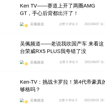
Ken TV——赛道上开了两圈AMG
GT，手心后背都出汗了！
吴佩频道
点赞 0 评论 0
2021/06/07 11:
吴佩频道——老说我吹国产车 来看这
台荣威RX5 PLUS我夸错了没
吴佩频道
点赞 0 评论 0
2021/06/07 11:
Ken-TV：挑战卡罗拉！第4代帝豪真
够格吗？
吴佩频道
点赞 0 评论 0
2021/05/31 18: