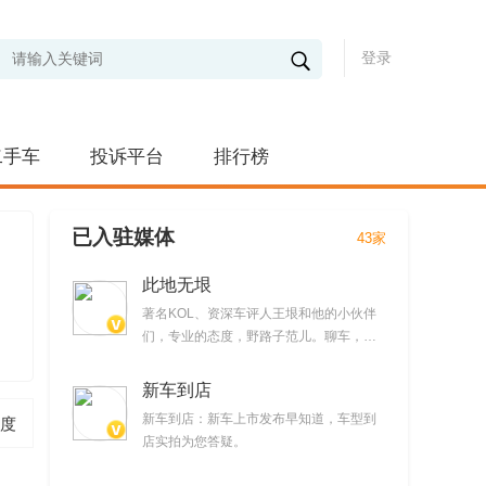
登录
二手车
投诉平台
排行榜
已入驻媒体
43家
此地无垠
著名KOL、资深车评人王垠和他的小伙伴
们，专业的态度，野路子范儿。聊车，但
不仅仅聊车。提供时下最新汽车产品试驾
视频
新车到店
新车到店：新车上市发布早知道，车型到
度
店实拍为您答疑。