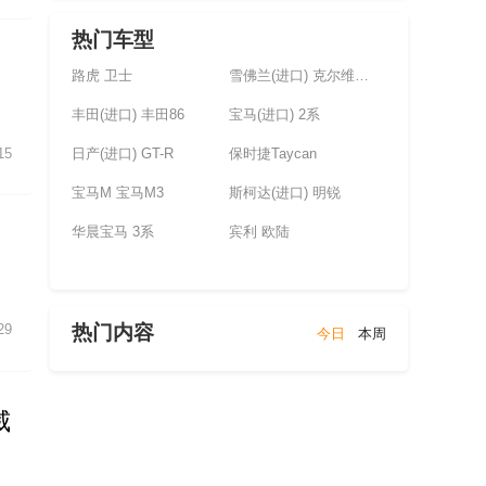
热门车型
路虎 卫士
雪佛兰(进口) 克尔维特(未上市)
丰田(进口) 丰田86
宝马(进口) 2系
日产(进口) GT-R
保时捷Taycan
15
宝马M 宝马M3
斯柯达(进口) 明锐
华晨宝马 3系
宾利 欧陆
热门内容
29
今日
本周
威