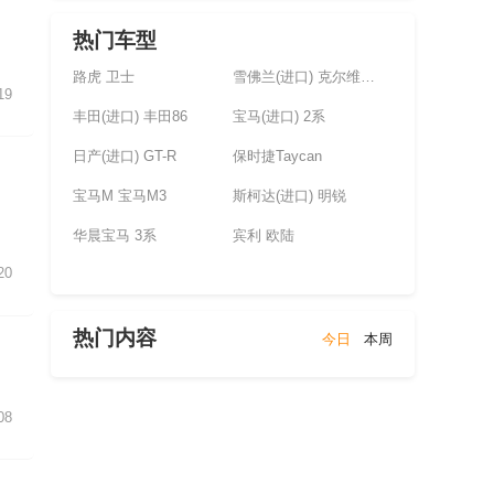
热门车型
路虎 卫士
雪佛兰(进口) 克尔维特(未上市)
19
丰田(进口) 丰田86
宝马(进口) 2系
日产(进口) GT-R
保时捷Taycan
宝马M 宝马M3
斯柯达(进口) 明锐
华晨宝马 3系
宾利 欧陆
20
热门内容
今日
本周
08