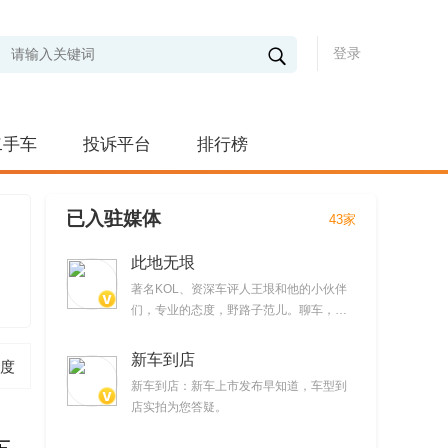
登录
二手车
投诉平台
排行榜
已入驻媒体
43家
此地无垠
著名KOL、资深车评人王垠和他的小伙伴
们，专业的态度，野路子范儿。聊车，但
不仅仅聊车。提供时下最新汽车产品试驾
视频
新车到店
度
新车到店：新车上市发布早知道，车型到
店实拍为您答疑。