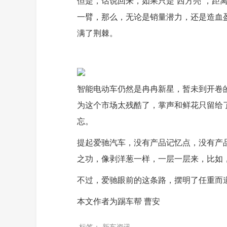
但是，话说回来，如果只是“西方亮”，距
一臂，那么，无论是销量潜力，还是造血
满了荆棘。
智能电动车仍然是冉冉新星，暂未到开卷
为这个市场太残酷了，掌声和鲜花只留给
忘。
提起爱驰汽车，没有产品记忆点，没有产
之功，像剥洋葱一样，一层一层来，比如
不过，爱驰眼前的这条路，摆明了任重而
本文作者为踢车帮 曹安
标签：
新车资讯