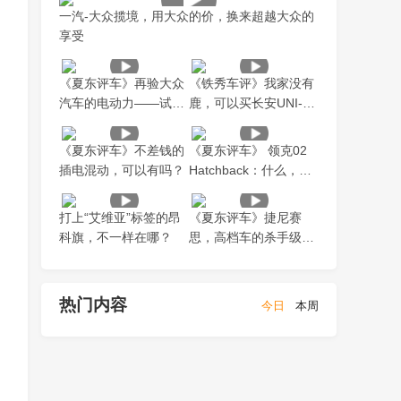
一汽-大众揽境，用大众的价，换来超越大众的
享受
《夏东评车》再验大众
《铁秀车评》我家没有
汽车的电动力——试驾
鹿，可以买长安UNI-K
ID.4 CROZZ
吗？
《夏东评车》不差钱的
《夏东评车》 领克02
插电混动，可以有吗？
Hatchback：什么，得
加钱？行，先验车！
打上“艾维亚”标签的昂
《夏东评车》捷尼赛
科旗，不一样在哪？
思，高档车的杀手级应
用
热门内容
今日
本周