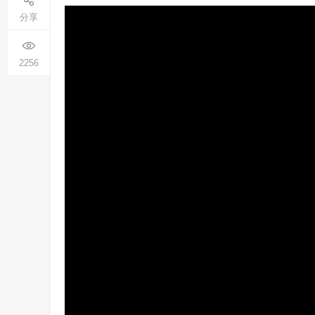
分享
2256