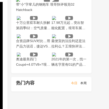
带“小”字辈儿的钢炮车 垠哥快评领克02
Hatchback
十万公里双车耐久拆解
17.98万元起，突出智
第四季02：空气质量测
能化配置，垠哥车展现
试，它的成绩真的差
场解读WEY摩卡
合资品牌SUV对比，用
最便宜的法拉利还是法
产品力说话，捷达VS7
拉利么？王垠快评法拉
对比逍客
利ROMA
奥迪最美四门
2021年的第一次，找一
Coupé+4.0TV8=?垠哥
辆名字里有01的产品，
赛道快评RS7
王垠评领克01中期改款
SPORTBACK
热门内容
今日
本周