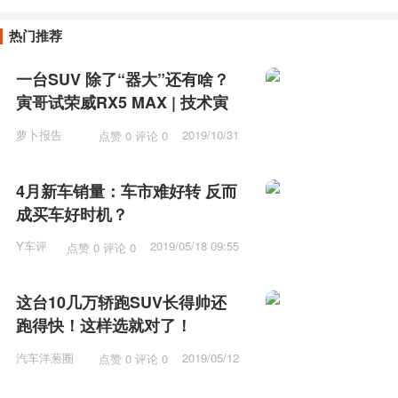
热门推荐
一台SUV 除了“器大”还有啥？
寅哥试荣威RX5 MAX | 技术寅
萝卜报告
2019/10/31
点赞 0 评论 0
10:31
4月新车销量：车市难好转 反而
成买车好时机？
Y车评
2019/05/18 09:55
点赞 0 评论 0
这台10几万轿跑SUV长得帅还
跑得快！这样选就对了！
汽车洋葱圈
2019/05/12
点赞 0 评论 0
15:53