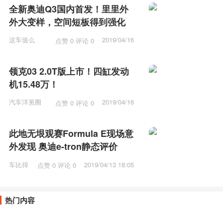
全新奥迪Q3国内首发！里里外
外大变样，空间短板得到强化
这车值么
2019/04/16
点赞 0 评论 0
12:15
领克03 2.0T版上市！四缸发动
机15.48万！
汽车洋葱圈
2019/04/16
点赞 0 评论 0
11:57
此地无垠观赛Formula E现场意
外发现 奥迪e-tron静态评价
车比得
2019/04/13 18:05
点赞 0 评论 0
热门内容