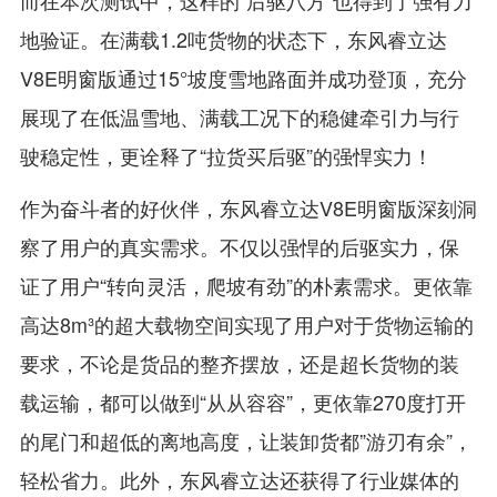
而在本次测试中，这样的“后驱八方”也得到了强有力
地验证。在满载1.2吨货物的状态下，东风睿立达
V8E明窗版通过15°坡度雪地路面并成功登顶，充分
展现了在低温雪地、满载工况下的稳健牵引力与行
驶稳定性，更诠释了“拉货买后驱”的强悍实力！
作为奋斗者的好伙伴，东风睿立达V8E明窗版深刻洞
察了用户的真实需求。不仅以强悍的后驱实力，保
证了用户“转向灵活，爬坡有劲”的朴素需求。更依靠
高达8m³的超大载物空间实现了用户对于货物运输的
要求，不论是货品的整齐摆放，还是超长货物的装
载运输，都可以做到“从从容容”，更依靠270度打开
的尾门和超低的离地高度，让装卸货都”游刃有余”，
轻松省力。此外，东风睿立达还获得了行业媒体的