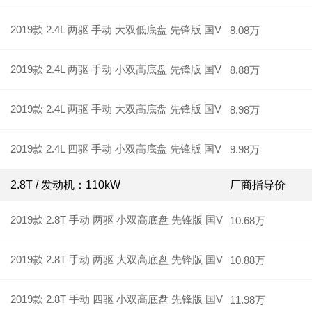
2019款 2.4L 两驱 手动 大双低底盘 先锋版 国V
8.08万
2019款 2.4L 两驱 手动 小双高底盘 先锋版 国V
8.88万
2019款 2.4L 两驱 手动 大双高底盘 先锋版 国V
8.98万
2019款 2.4L 四驱 手动 小双高底盘 先锋版 国V
9.98万
2.8T / 发动机：110kW
厂商指导价
2019款 2.8T 手动 两驱 小双高底盘 先锋版 国V
10.68万
2019款 2.8T 手动 两驱 大双高底盘 先锋版 国V
10.88万
2019款 2.8T 手动 四驱 小双高底盘 先锋版 国V
11.98万