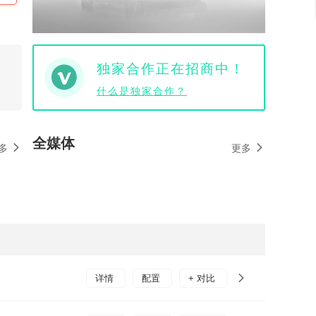
独家合作正在招商中！
什么是独家合作？
全媒体
多
更多
详情
配置
+ 对比