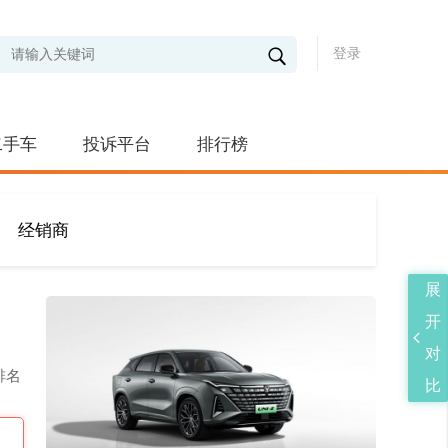
登录
二手车
投诉平台
排行榜
经销商
展
开
对
排名
比