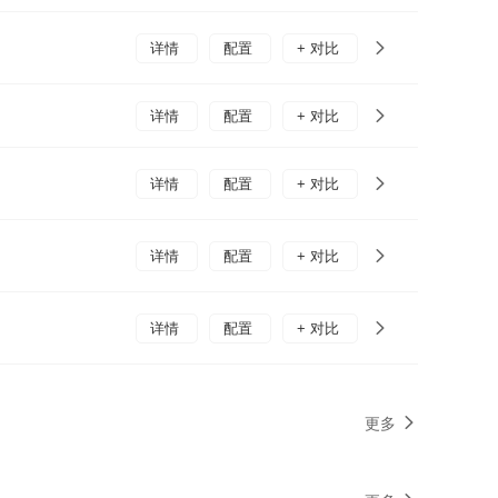
详情
配置
+ 对比
详情
配置
+ 对比
详情
配置
+ 对比
详情
配置
+ 对比
详情
配置
+ 对比
更多