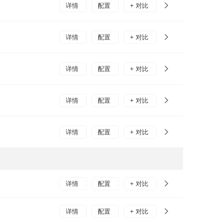
详情
配置
+ 对比
详情
配置
+ 对比
详情
配置
+ 对比
详情
配置
+ 对比
详情
配置
+ 对比
详情
配置
+ 对比
详情
配置
+ 对比