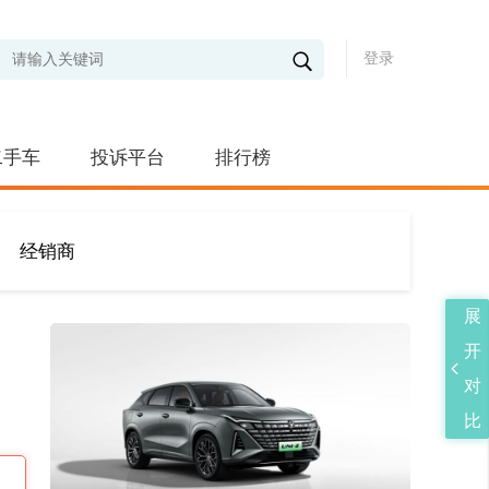
登录
二手车
投诉平台
排行榜
经销商
展
开
对
比