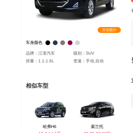
共张图片
车身颜色
品牌：江淮汽车
级别：SUV
排量：1.1-1.6L
变速：手动,自动
相似车型
哈弗H6
索兰托