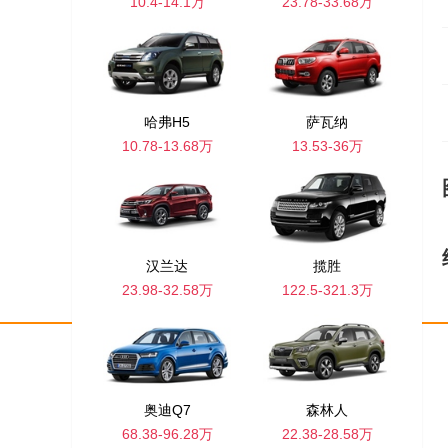
10.4-14.1万
23.78-33.68万
哈弗H5
萨瓦纳
10.78-13.68万
13.53-36万
汉兰达
揽胜
23.98-32.58万
122.5-321.3万
网站地图
车市新闻
投诉平台
汽车团购
找车
奥迪Q7
森林人
车友圈
经销商入口
经销商
搜索
68.38-96.28万
22.38-28.58万