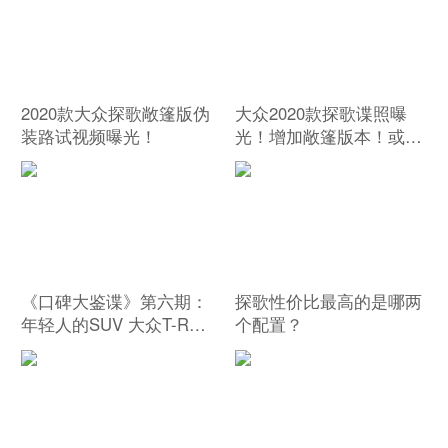
2020款大众探歌敞篷版伪
大众2020款探歌谍照曝
装路试视频曝光！
光！增加敞篷版本！或明
年上市！
《口碑大鉴谍》第六期：
探歌性价比最高的是哪两
年轻人的SUV 大众T-Roc
个配置？
探歌