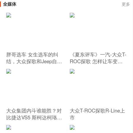
全媒体
更多
胖哥选车 女生选车的纠
《夏东评车》一汽-大众T-
结，大众探歌和Jeep自由
ROC探歌 怎样让车变得
侠买谁好？
有趣？
大众集团内斗谁能胜？对
大众T-ROC探歌R-Line上
比捷达VS5 斯柯达柯珞克
市
大众探歌