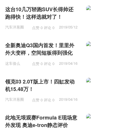
这台10几万轿跑SUV长得帅还
跑得快！这样选就对了！
汽车洋葱圈
2019/05/12
点赞 0 评论 0
15:53
全新奥迪Q3国内首发！里里外
外大变样，空间短板得到强化
这车值么
2019/04/16
点赞 0 评论 0
12:15
领克03 2.0T版上市！四缸发动
机15.48万！
汽车洋葱圈
2019/04/16
点赞 0 评论 0
11:57
此地无垠观赛Formula E现场意
外发现 奥迪e-tron静态评价