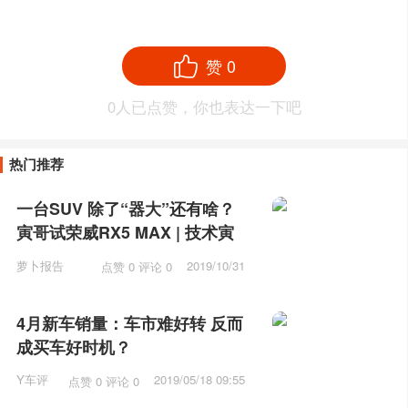
赞
0
0
人已点赞，你也表达一下吧
热门推荐
一台SUV 除了“器大”还有啥？
寅哥试荣威RX5 MAX | 技术寅
萝卜报告
2019/10/31
点赞 0 评论 0
10:31
4月新车销量：车市难好转 反而
成买车好时机？
Y车评
2019/05/18 09:55
点赞 0 评论 0