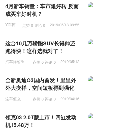
4月新车销量：车市难好转 反而
成买车好时机？
Y车评
2019/05/18 09:55
点赞 0 评论 0
这台10几万轿跑SUV长得帅还
跑得快！这样选就对了！
汽车洋葱圈
2019/05/12
点赞 0 评论 0
15:53
全新奥迪Q3国内首发！里里外
外大变样，空间短板得到强化
这车值么
2019/04/16
点赞 0 评论 0
12:15
领克03 2.0T版上市！四缸发动
机15.48万！