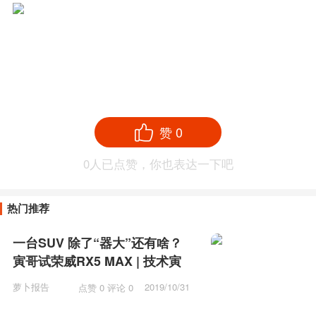
赞
0
0
人已点赞，你也表达一下吧
热门推荐
一台SUV 除了“器大”还有啥？
寅哥试荣威RX5 MAX | 技术寅
萝卜报告
2019/10/31
点赞 0 评论 0
10:31