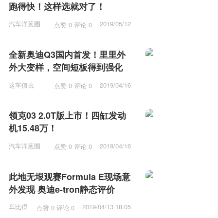
跑得快！这样选就对了！
汽车洋葱圈
2019/05/12
点赞 0 评论 0
15:53
全新奥迪Q3国内首发！里里外
外大变样，空间短板得到强化
这车值么
2019/04/16
点赞 0 评论 0
12:15
领克03 2.0T版上市！四缸发动
机15.48万！
汽车洋葱圈
2019/04/16
点赞 0 评论 0
11:57
此地无垠观赛Formula E现场意
外发现 奥迪e-tron静态评价
车比得
2019/04/13 18:05
点赞 0 评论 0