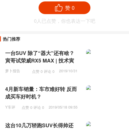
赞
0
0
人已点赞，你也表达一下吧
热门推荐
一台SUV 除了“器大”还有啥？
寅哥试荣威RX5 MAX | 技术寅
萝卜报告
2019/10/31
点赞 0 评论 0
10:31
4月新车销量：车市难好转 反而
成买车好时机？
Y车评
2019/05/18 09:55
点赞 0 评论 0
这台10几万轿跑SUV长得帅还