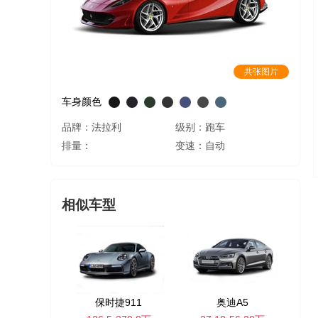
共张图片
车身颜色
品牌：法拉利
级别：跑车
排量：
变速：自动
相似车型
保时捷911
奥迪A5