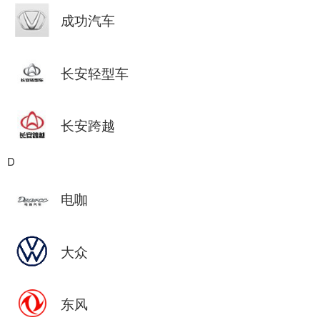
成功汽车
长安轻型车
长安跨越
D
电咖
大众
东风