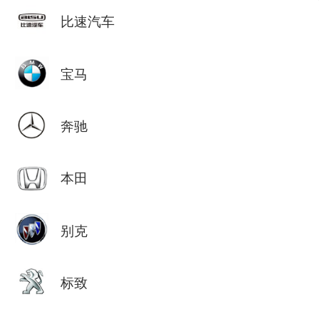
比速汽车
宝马
奔驰
本田
别克
标致