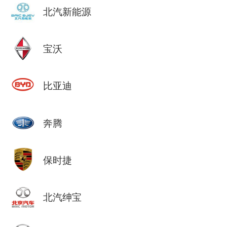
北汽新能源
宝沃
比亚迪
奔腾
保时捷
北汽绅宝