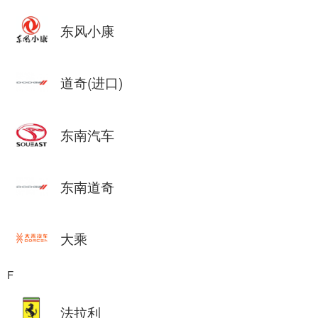
东风小康
道奇(进口)
东南汽车
东南道奇
大乘
F
法拉利