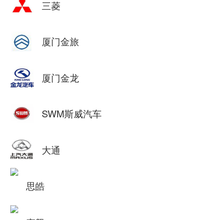
三菱
厦门金旅
厦门金龙
SWM斯威汽车
大通
思皓