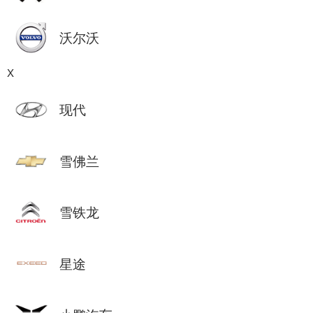
沃尔沃
X
现代
雪佛兰
雪铁龙
星途