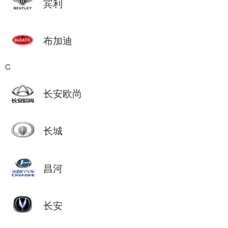
宾利
布加迪
C
长安欧尚
长城
昌河
长安