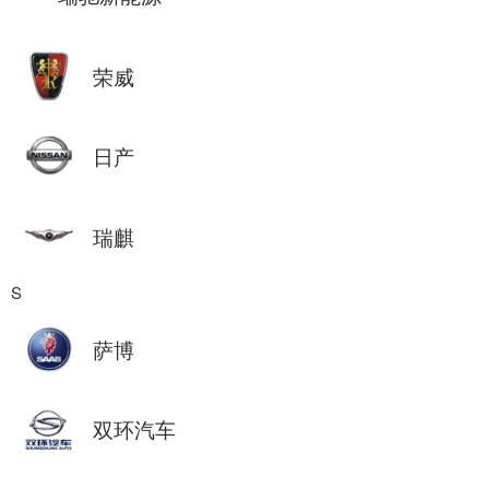
荣威
日产
瑞麒
S
萨博
双环汽车