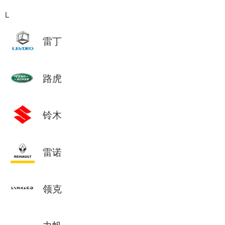
L
雷丁
路虎
铃木
雷诺
领克
力帆