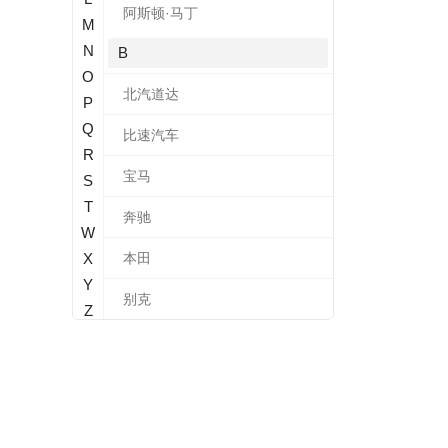
阿斯顿·马丁
M
N
B
O
北汽道达
P
Q
比速汽车
R
宝马
S
T
奔驰
W
X
本田
Y
别克
Z
标致
北汽新能源
宝沃