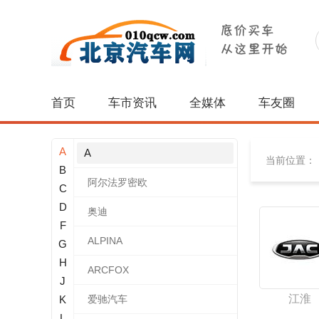
首页
车市资讯
全媒体
车友圈
A
A
当前位置：
B
阿尔法罗密欧
C
D
奥迪
F
ALPINA
G
H
ARCFOX
J
江淮
K
爱驰汽车
L