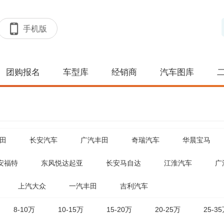
手机版
团购报名
车型库
经销商
汽车图库
田
长安汽车
广汽丰田
奇瑞汽车
华晨宝马
安福特
东风悦达起亚
长安马自达
江淮汽车
广
上汽大众
一汽丰田
吉利汽车
8-10万
10-15万
15-20万
20-25万
25-3