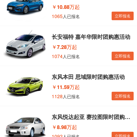
￥
10.88万起
1065
立即报名
人已报名
长安福特 嘉年华限时团购惠活动
￥
7.28万起
1074
立即报名
人已报名
东风本田 思域限时团购惠活动
￥
11.59万起
1128
立即报名
人已报名
东风悦达起亚 赛拉图限时团购惠活动
￥
8.98万起
1092
立即报名
人已报名