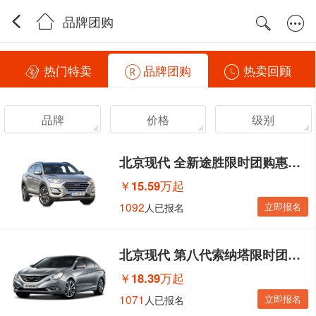
品牌团购
热门特卖
品牌团购
热卖回顾
品牌
价格
级别
北京现代 全新途胜限时团购惠活动
￥
15.59万起
1092
立即报名
人已报名
北京现代 第八代索纳塔限时团购惠活动
￥
18.39万起
1071
立即报名
人已报名