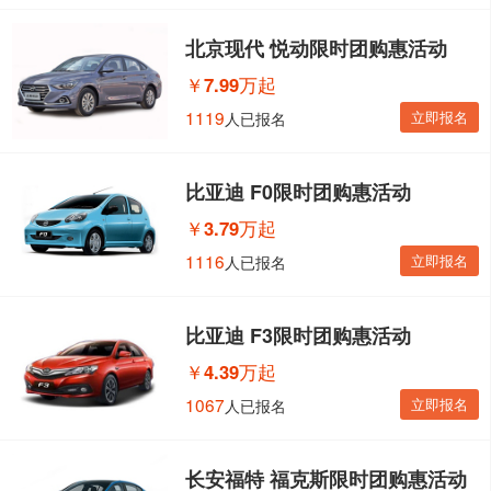
北京现代 悦动限时团购惠活动
￥
7.99万起
1119
立即报名
人已报名
比亚迪 F0限时团购惠活动
￥
3.79万起
1116
立即报名
人已报名
比亚迪 F3限时团购惠活动
￥
4.39万起
1067
立即报名
人已报名
长安福特 福克斯限时团购惠活动