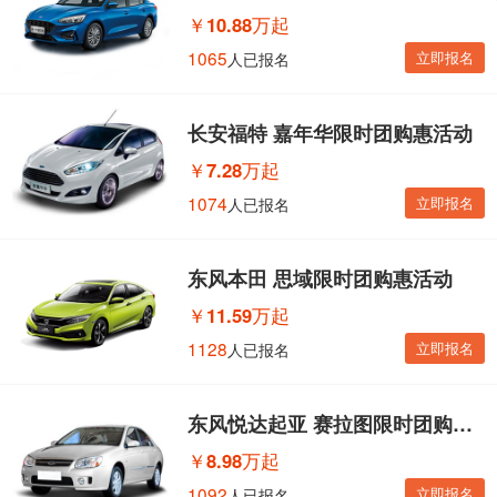
￥
10.88万起
1065
立即报名
人已报名
长安福特 嘉年华限时团购惠活动
￥
7.28万起
1074
立即报名
人已报名
东风本田 思域限时团购惠活动
￥
11.59万起
1128
立即报名
人已报名
东风悦达起亚 赛拉图限时团购惠活动
￥
8.98万起
1092
立即报名
人已报名