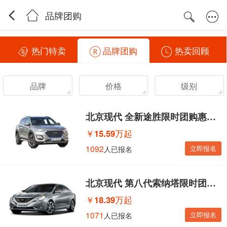
品牌团购
热门特卖
品牌团购
热卖回顾
品牌
价格
级别
北京现代 全新途胜限时团购惠活动
￥
15.59万起
1092
立即报名
人已报名
北京现代 第八代索纳塔限时团购惠活动
￥
18.39万起
1071
立即报名
人已报名