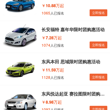
￥
10.88万起
1065
立即报名
人已报名
长安福特 嘉年华限时团购惠活动
￥
7.28万起
1074
立即报名
人已报名
东风本田 思域限时团购惠活动
￥
11.59万起
1128
立即报名
人已报名
东风悦达起亚 赛拉图限时团购惠活动
￥
8.98万起
1092
立即报名
人已报名