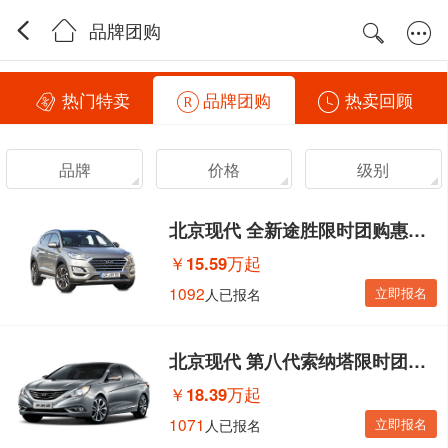
品牌团购
热门特卖
品牌团购
热卖回顾
品牌
价格
级别
北京现代 全新途胜限时团购惠活动
￥
15.59万起
1092
立即报名
人已报名
北京现代 第八代索纳塔限时团购惠活动
￥
18.39万起
1071
立即报名
人已报名