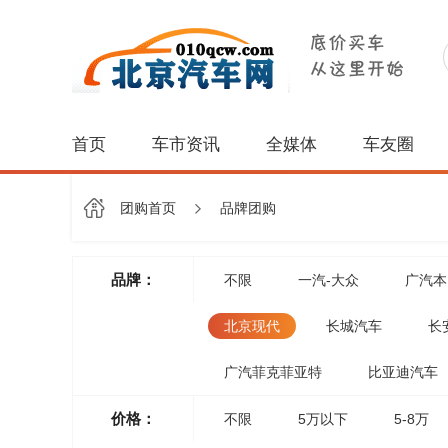
首页
车市资讯
全媒体
车友圈
团购首页
品牌团购
品牌：
不限
一汽-大众
广汽本
北京现代
长城汽车
长
广汽菲克菲亚特
比亚迪汽车
价格：
不限
5万以下
5-8万