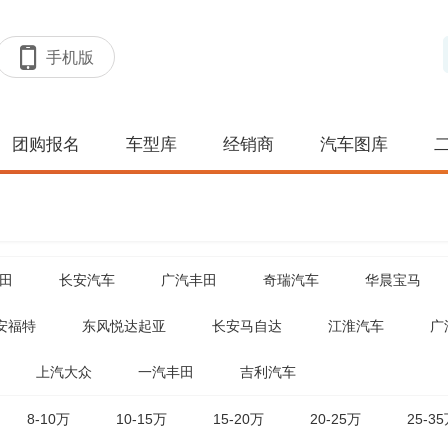
手机版
团购报名
车型库
经销商
汽车图库
田
长安汽车
广汽丰田
奇瑞汽车
华晨宝马
安福特
东风悦达起亚
长安马自达
江淮汽车
广
上汽大众
一汽丰田
吉利汽车
8-10万
10-15万
15-20万
20-25万
25-3