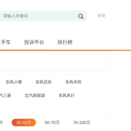
登录
二手车
投诉平台
排行榜
东风小康
东风启辰
东风本田
汽三菱
北汽新能源
东风风行
5万
35-50万
50-70万
70-100万