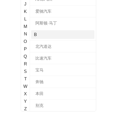
J
K
爱驰汽车
L
阿斯顿·马丁
M
N
B
O
北汽道达
P
Q
比速汽车
R
宝马
S
T
奔驰
W
X
本田
Y
别克
Z
标致