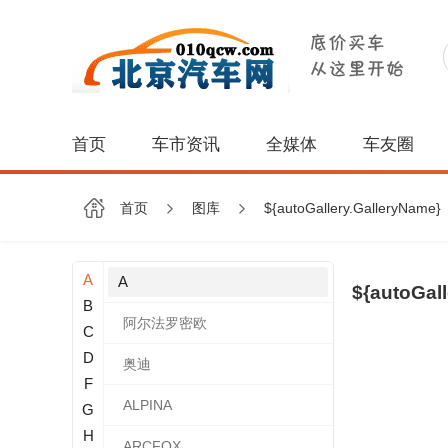
首页
车市资讯
全媒体
车友圈
首页
图库
${autoGallery.GalleryName}
A
A
${autoGal
B
阿尔法罗密欧
C
D
奥迪
F
ALPINA
G
H
ARCFOX