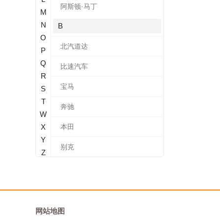
阿斯顿·马丁
M
N
B
O
北汽道达
P
Q
比速汽车
R
宝马
S
T
奔驰
W
X
本田
Y
别克
Z
标致
北汽新能源
宝沃
网站地图