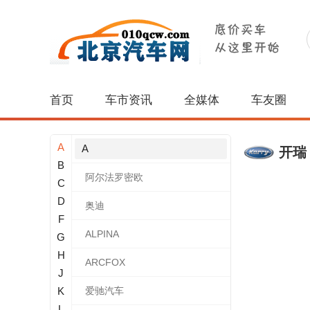
首页
车市资讯
全媒体
车友圈
A
A
开瑞
B
阿尔法罗密欧
C
D
奥迪
F
ALPINA
G
H
ARCFOX
J
K
爱驰汽车
L