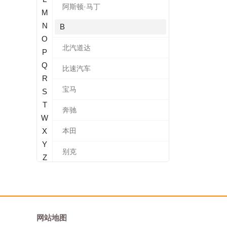
阿斯顿·马丁
M
N
B
O
北汽道达
P
Q
比速汽车
R
宝马
S
T
奔驰
W
X
本田
Y
别克
Z
标致
北汽新能源
宝沃
网站地图