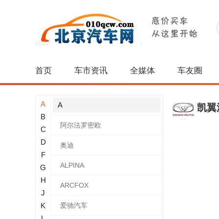
首页
车市资讯
全媒体
车友圈
A
A
凯翼
B
阿尔法罗密欧
C
D
奥迪
F
ALPINA
G
H
ARCFOX
J
K
爱驰汽车
L