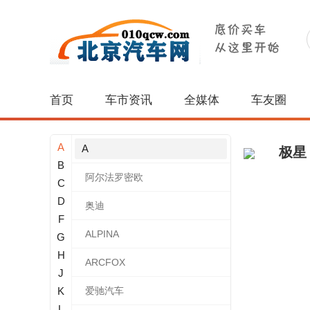
首页
车市资讯
全媒体
车友圈
A
A
极星
B
阿尔法罗密欧
C
D
奥迪
F
ALPINA
G
H
ARCFOX
J
K
爱驰汽车
L