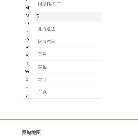
阿斯顿·马丁
M
N
B
O
北汽道达
P
Q
比速汽车
R
宝马
S
T
奔驰
W
X
本田
Y
别克
Z
标致
北汽新能源
宝沃
网站地图