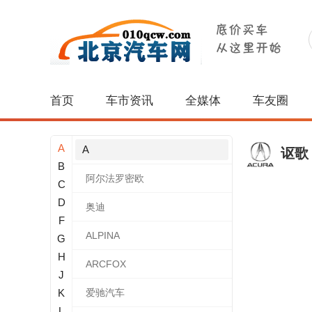
首页
车市资讯
全媒体
车友圈
A
A
讴歌
B
阿尔法罗密欧
C
D
奥迪
F
ALPINA
G
H
ARCFOX
J
K
爱驰汽车
L