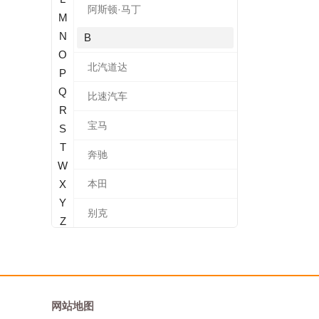
阿斯顿·马丁
M
N
B
O
北汽道达
P
Q
比速汽车
R
宝马
S
T
奔驰
W
X
本田
Y
别克
Z
标致
北汽新能源
宝沃
网站地图