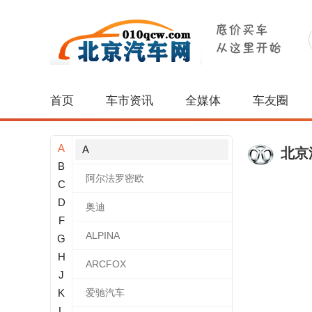
首页
车市资讯
全媒体
车友圈
A
A
北京
B
阿尔法罗密欧
C
D
奥迪
F
ALPINA
G
H
ARCFOX
J
K
爱驰汽车
L