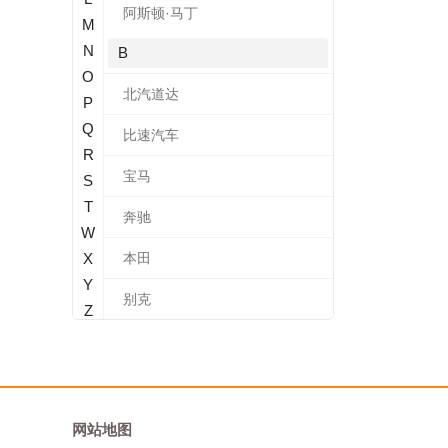
阿斯顿·马丁
M
N
B
O
北汽道达
P
Q
比速汽车
R
宝马
S
T
奔驰
W
X
本田
Y
别克
Z
标致
北汽新能源
宝沃
网站地图