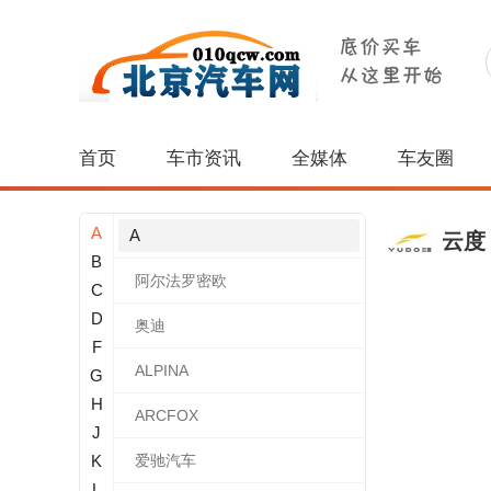
首页
车市资讯
全媒体
车友圈
A
A
云度
B
阿尔法罗密欧
C
D
奥迪
F
ALPINA
G
H
ARCFOX
J
K
爱驰汽车
L