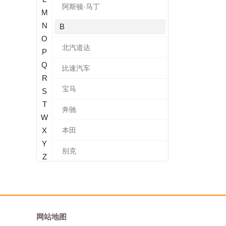
阿斯顿·马丁
M
N
B
O
北汽道达
P
Q
比速汽车
R
宝马
S
T
奔驰
W
X
本田
Y
别克
Z
标致
北汽新能源
宝沃
网站地图