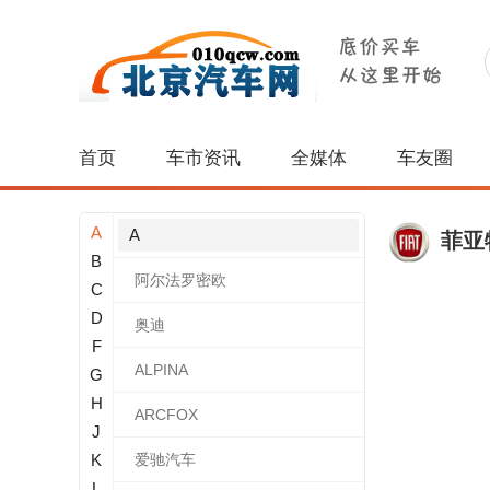
首页
车市资讯
全媒体
车友圈
A
A
菲亚
B
阿尔法罗密欧
C
D
奥迪
F
ALPINA
G
H
ARCFOX
J
K
爱驰汽车
L