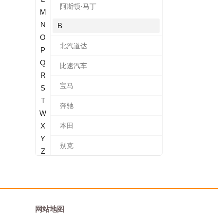
阿斯顿·马丁
M
N
B
O
北汽道达
P
Q
比速汽车
R
宝马
S
T
奔驰
W
X
本田
Y
别克
Z
标致
北汽新能源
宝沃
网站地图