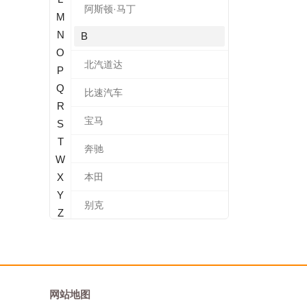
阿斯顿·马丁
M
N
B
O
北汽道达
P
Q
比速汽车
R
宝马
S
T
奔驰
W
X
本田
Y
别克
Z
标致
北汽新能源
宝沃
网站地图