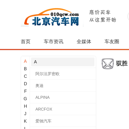
首页
车市资讯
全媒体
车友圈
A
A
驭胜
B
阿尔法罗密欧
C
D
奥迪
F
ALPINA
G
H
ARCFOX
J
K
爱驰汽车
L