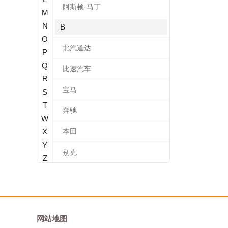
阿斯顿·马丁
M
N
B
O
北汽道达
P
Q
比速汽车
R
宝马
S
T
奔驰
W
X
本田
Y
别克
Z
标致
北汽新能源
宝沃
网站地图