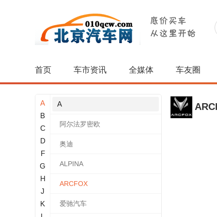
首页
车市资讯
全媒体
车友圈
A
A
ARC
B
阿尔法罗密欧
C
D
奥迪
F
ALPINA
G
H
ARCFOX
J
K
爱驰汽车
L