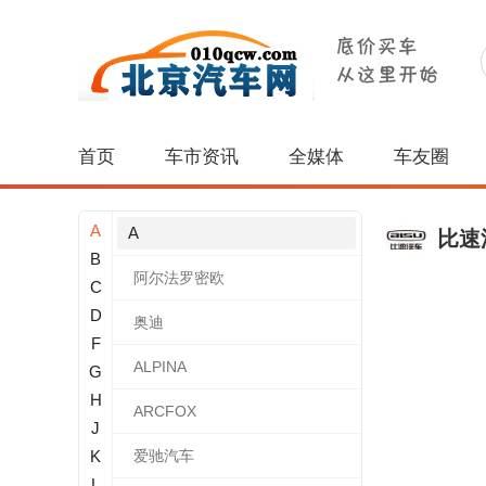
首页
车市资讯
全媒体
车友圈
A
A
比速
B
阿尔法罗密欧
C
D
奥迪
F
ALPINA
G
H
ARCFOX
J
K
爱驰汽车
L