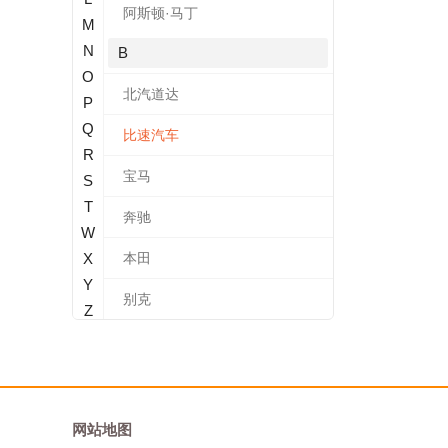
阿斯顿·马丁
M
N
B
O
北汽道达
P
Q
比速汽车
R
宝马
S
T
奔驰
W
X
本田
Y
别克
Z
标致
北汽新能源
宝沃
网站地图