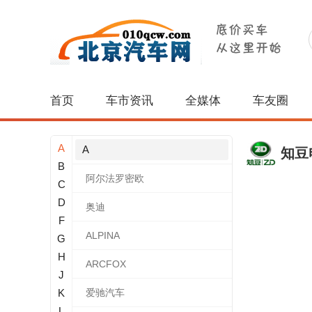
首页
车市资讯
全媒体
车友圈
A
A
知豆
B
阿尔法罗密欧
C
D
奥迪
F
ALPINA
G
H
ARCFOX
J
K
爱驰汽车
L