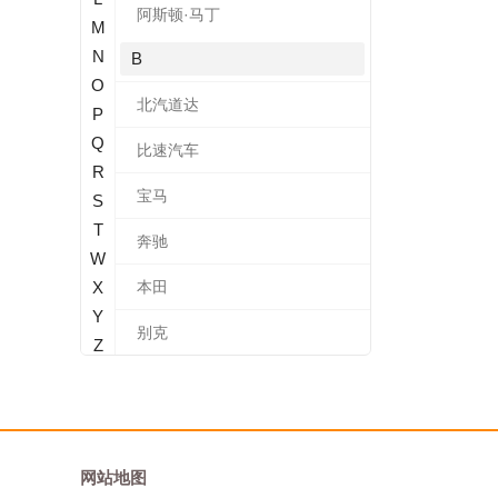
阿斯顿·马丁
M
N
B
O
北汽道达
P
Q
比速汽车
R
宝马
S
T
奔驰
W
X
本田
Y
别克
Z
标致
北汽新能源
宝沃
网站地图